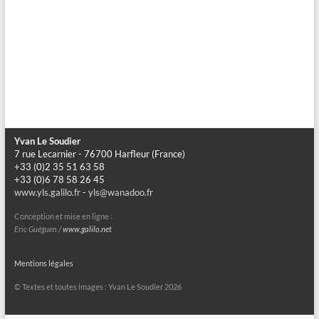
Yvan Le Soudier
7 rue Lecarnier - 76700 Harfleur (France)
+33 (0)2 35 51 63 58
+33 (0)6 78 58 26 45
www.yls.galilo.fr
-
yls@wanadoo.fr
Conception et mise en ligne :
Eric Guéguen /
www.galilo.net
Mentions légales
© Textes et toutes images : Yvan Le Soudier 2026