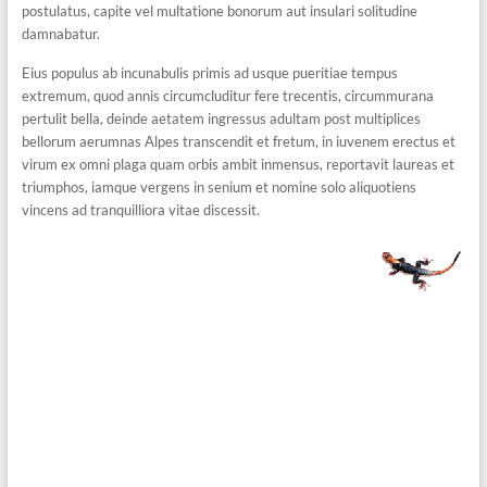
postulatus, capite vel multatione bonorum aut insulari solitudine
damnabatur.
Eius populus ab incunabulis primis ad usque pueritiae tempus
extremum, quod annis circumcluditur fere trecentis, circummurana
pertulit bella, deinde aetatem ingressus adultam post multiplices
bellorum aerumnas Alpes transcendit et fretum, in iuvenem erectus et
virum ex omni plaga quam orbis ambit inmensus, reportavit laureas et
triumphos, iamque vergens in senium et nomine solo aliquotiens
vincens ad tranquilliora vitae discessit.