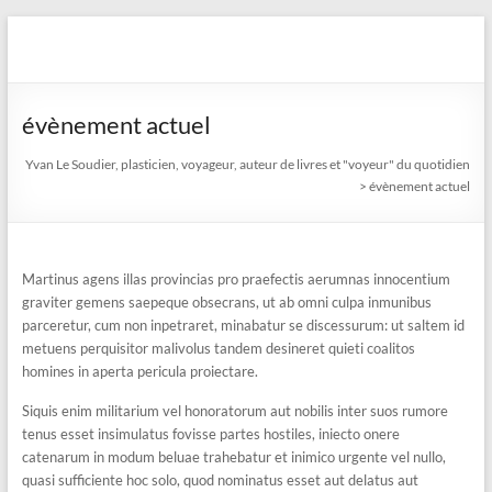
Aller
au
Yvan Le Soudier, plasticien,
contenu
voyageur, auteur de livres
évènement actuel
et "voyeur" du quotidien
Yvan Le Soudier, plasticien, voyageur, auteur de livres et "voyeur" du quotidien
>
évènement actuel
Martinus agens illas provincias pro praefectis aerumnas innocentium
graviter gemens saepeque obsecrans, ut ab omni culpa inmunibus
parceretur, cum non inpetraret, minabatur se discessurum: ut saltem id
metuens perquisitor malivolus tandem desineret quieti coalitos
homines in aperta pericula proiectare.
Siquis enim militarium vel honoratorum aut nobilis inter suos rumore
tenus esset insimulatus fovisse partes hostiles, iniecto onere
catenarum in modum beluae trahebatur et inimico urgente vel nullo,
quasi sufficiente hoc solo, quod nominatus esset aut delatus aut