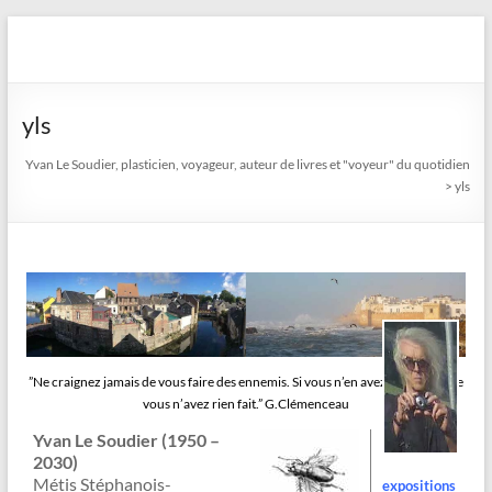
Aller
au
Yvan Le Soudier, plasticien,
contenu
voyageur, auteur de livres
yls
et "voyeur" du quotidien
Yvan Le Soudier, plasticien, voyageur, auteur de livres et "voyeur" du quotidien
>
yls
”Ne craignez jamais de vous faire des ennemis. Si vous n’en avez pas, c’est que
vous n’avez rien fait.” G.Clémenceau
Yvan Le Soudier (1950 –
2030)
Métis Stéphanois-
expositions