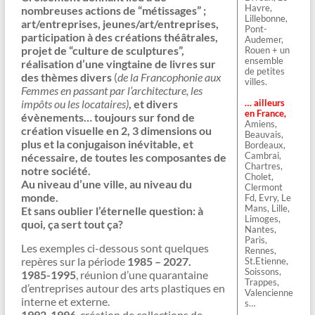
Havre,
nombreuses actions de “métissages” ;
Lillebonne,
art/entreprises, jeunes/art/entreprises,
Pont-
participation à des créations théâtrales,
Audemer,
projet de “culture de sculptures”,
Rouen + un
ensemble
réalisation d’une vingtaine de livres sur
de petites
des thèmes divers
(
de la Francophonie aux
villes.
Femmes en passant par l’architecture, les
impôts ou les locataires)
, et divers
… ailleurs
en France,
évènements… toujours sur fond de
Amiens,
création visuelle en 2, 3 dimensions ou
Beauvais,
plus et la conjugaison inévitable, et
Bordeaux,
Cambrai,
nécessaire, de toutes les composantes de
Chartres,
notre société.
Cholet,
Au niveau d’une ville, au niveau du
Clermont
monde.
Fd, Evry, Le
Mans, Lille,
Et sans oublier l’éternelle question: à
Limoges,
quoi, ça sert tout ça?
Nantes,
Paris,
Les exemples ci-dessous sont quelques
Rennes,
repères sur la période
1985 – 2027.
St.Etienne,
Soissons,
1985-1995
, réunion d’une quarantaine
Trappes,
d’entreprises autour des arts plastiques en
Valencienne
interne et externe.
s…
1992-1996
, création de collections de