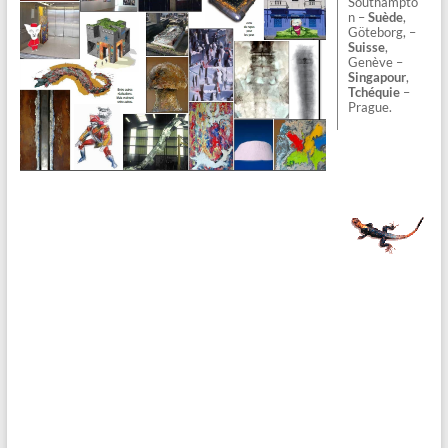
Southampto
n –
Suède
,
Göteborg, –
Suisse
,
Genève –
Singapour
,
Tchéquie
–
Prague.