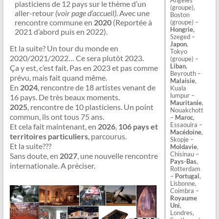
Angeles
plasticiens de 12 pays sur le thème d’un
(groupe),
aller-retour
(voir page d’accueil)
. Avec une
Boston
rencontre commune en
2020
(Reportée à
(groupe) –
Hongrie,
2021 d’abord puis en 2022).
Szeged –
Japon
,
Et la suite? Un tour du monde en
Tokyo
2020/2021/2022… Ce sera plutôt 2023.
(groupe) –
Liban
,
Ça y est, c’est fait. Pas en 2023 et pas comme
Beyrouth –
prévu, mais fait quand même.
Malaisie
,
En
2024
, rencontre de 18 artistes venant de
Kuala
lumpur –
16 pays. De très beaux moments.
Mauritanie
,
2025
, rencontre de 10 plasticiens. Un point
Nouakchott
commun, ils ont tous 75 ans.
–
Maroc
,
Essaouira –
Et cela fait maintenant, en
2026
,
106 pays et
Macédoine
,
territoires particuliers
, parcourus.
Skopje –
Et la suite???
Moldavie
,
Chisinau –
Sans doute, en
2027
, une nouvelle rencontre
Pays-Bas
,
internationale. A préciser.
Rotterdam
–
Portugal
,
Lisbonne,
Coimbra –
Royaume
Uni
,
Londres,