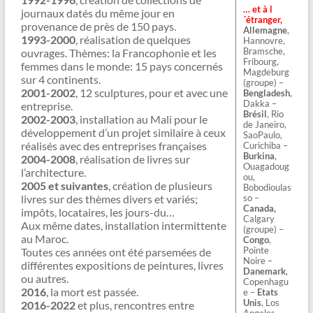
… et à l
journaux datés du même jour en
´étranger,
provenance de près de 150 pays.
Allemagne
,
1993-2000
, réalisation de quelques
Hannovre,
Bramsche,
ouvrages. Thèmes: la Francophonie et les
Fribourg,
femmes dans le monde: 15 pays concernés
Magdeburg
sur 4 continents.
(groupe) –
2001-2002
, 12 sculptures, pour et avec une
Bengladesh
,
Dakka –
entreprise.
Brésil
, Rio
2002-2003
, installation au Mali pour le
de Janeiro,
développement d’un projet similaire à ceux
SaoPaulo,
réalisés avec des entreprises françaises
Curichiba –
Burkina
,
2004-2008
, réalisation de livres sur
Ouagadoug
l’architecture.
ou,
2005 et suivantes
, création de plusieurs
Bobodioulas
livres sur des thèmes divers et variés;
so –
Canada,
impôts, locataires, les jours-du…
Calgary
Aux même dates, installation intermittente
(groupe) –
au Maroc.
Congo
,
Pointe
Toutes ces années ont été parsemées de
Noire –
différentes expositions de peintures, livres
Danemark
,
ou autres.
Copenhagu
2016
, la mort est passée.
e –
Etats
Unis
, Los
2016-2022
et plus, rencontres entre