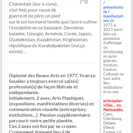
/
Charentais (dur à vivre),
présentatio
s’est fixé, pour cause de
ns /
guerre et de père, un pied
manifestati
ons
de
sur le sol normand tandis que l’autre cultive
1975 à
l’instabilité en se baladant. Dernières
2023 aussi
balades: Géorgie, Arménie, Corée, Japon,
bien sur
panneaux
Ouzbékistan, Kazakhstan, Kirghisistan,
d’affichage
république du Karakalpakstan (oui,ça
ou
existe)…
échafaudag
es qu’en
galeries,
Instituts,
Centres
Culturels ou
Diplomé des Beaux Arts en 1977, Yvan Le
tout autre
Soudier a toujours exercé sa(ses)
lieu
profession(s) de façon libérale et
institutionn
indépendante.
el ou non.
Initialement, 2 axes; Arts Plastiques
principales
(expositions, manifestations diverses) et
villes… en
communication visuelle (entreprises,
Normandie,
Caen,
institutions…). Passion supplémentaire:
Cherbourg,
parcourir notre petite planète.
Dieppe,
Ces 2 axes ont fini par se croiser.
Elbeuf,
Croisement donnant lieu à de
Evreux, Le