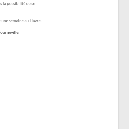
s la possibilité de se
t une semaine au Havre.
Tourneville.