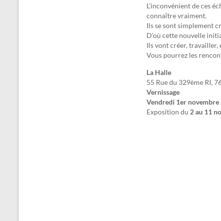
L’inconvénient de ces é
connaître vraiment.
Ils se sont simplement cr
D’où cette nouvelle initi
Ils vont créer, travaill
Vous pourrez les rencon
La Halle
55 Rue du 329ème RI, 7
Vernissage
Vendredi 1er novembre
Exposition du
2 au 11 n