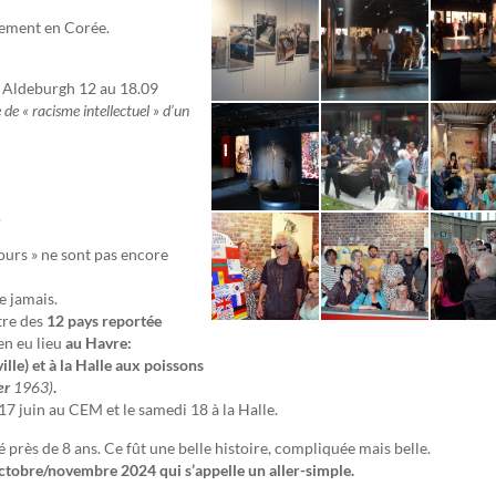
lement en Corée.
 Aldeburgh 12 au 18.09
de « racisme intellectuel » d’un
.
tours » ne sont pas encore
e jamais.
tre des
12 pays
reportée
en eu lieu
au Havre:
lle) et à la Halle aux poissons
er
1963)
.
e 17 juin au CEM et le samedi 18 à la Halle.
ré près de 8 ans. Ce fût une belle histoire, compliquée mais belle.
octobre/novembre 2024 qui s’appelle un aller-simple.