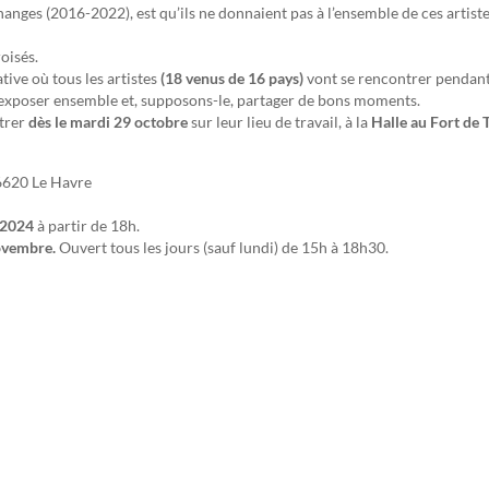
changes (2016-2022), est qu’ils ne donnaient pas à l’ensemble
de ces artiste
oisés.
ative où tous les artistes
(18 venus de 16 pays)
vont se rencontrer pendan
er, exposer ensemble et, supposons-le, partager de bons moments.
trer
dès le mardi 29 octobre
sur leur lieu de travail, à la
Halle au Fort de 
6620 Le Havre
 2024
à partir de 18h.
ovembre.
Ouvert tous les jours (sauf lundi) de 15h à 18h30.