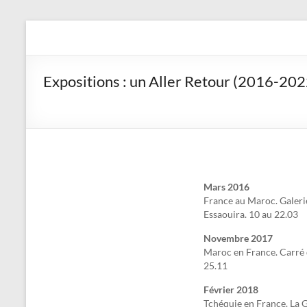
Aller
au
Yvan Le Soudier, plastici
contenu
Expositions : un Aller Retour (2016-202
Mars 2016
France au Maroc.
Galer
Essaouira.
10 au 22.03
Novembre 2017
Maroc en France. Carré
25.11
Février 2018
Tchéquie en France. La G