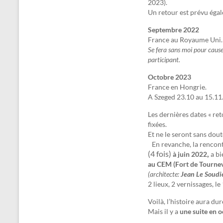
2023).
Un retour est prévu éga
Septembre 2022
France au Royaume Uni.
Se fera sans moi pour cause 
participant.
Octobre 2023
France en Hongrie.
A Szeged 23.10 au 15.11
Les dernières dates « re
fixées.
Et ne le seront sans dout
En revanche, la rencon
(4 fois)
,
à juin 2022
a bi
au CEM (Fort de Tournevi
(architecte:
Jean Le Soudi
2 lieux, 2 vernissages, l
Voilà, l’histoire aura du
Mais il y a
une suite en 