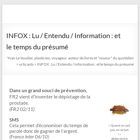
Aller
au
Yvan Le Soudier, plasticien,
contenu
voyageur, auteur de livres
INFOX : Lu / Entendu / Information : et
et "voyeur" du quotidien
le temps du présumé
Yvan Le Soudier, plasticien, voyageur, auteur de livres et "voyeur" du quotidien
>
urticants
>
INFOX : Lu / Entendu / Information : et le temps du présumé
Dans un grand souci de prévention,
FR2 vient d’inventer le dépistage de la
prostate.
(FR2 02/11)
SMS
Cela permet d’économiser du temps de
« Quand on sait
pas, on se tait
parole donc de gagner de l’argent.
! »
(France Inter 06/10)
dicton sérère