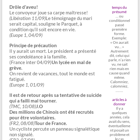
Drôle d’aveu!
temps du
présumé
Le convoyeur joue sa carpe maîtresse!
… ou
(Libération 11/09)
Le témoignage du mari
conditionnel
serait capital, souligne le Parquet, à
passé
condition qu’il soit encore en vie.
première
forme.
(Euope 1, 04/09)
Exemple:
« On aurait
Principe de précaution
vu… »
Il y aurait un mort. Le président a présenté
Autrement
dit, celui qui
ses condoléance à la famille.
parle, n’a rien
(France inter 04/09)
Un lycée en mal de
vu, ne sait
grève.
rien mais en
On revient de vacances, tout le monde est
cause quand
même.
fatigué.
Calomniez,
(Europe 1, 01/09)
calomniez,
……..
Il est de retour après sa tentative de suicide
articles à
qui a failli mal tourner.
donner
(TMC, 10/08)
J.O
Il y a
Des millions de Chinois ont été recrutés
quelques
pour être volontaires.
années, cela
avait du sens,
(FR2, 08/08)
Tour de France.
éventuelleme
Un cycliste percute un panneau signalétique
nt posait un
non signalé.
problème et
le cas