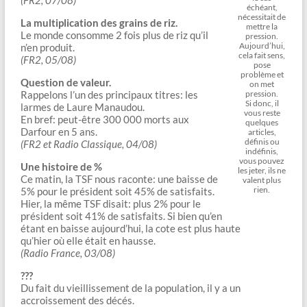
(FR2, 07/08)
échéant,
nécessitait de
La multiplication des grains de riz.
mettre la
Le monde consomme 2 fois plus de riz qu’il
pression.
Aujourd’hui,
n’en produit.
cela fait sens,
(FR2, 05/08)
pose
problème et
Question de valeur.
on met
Rappelons l’un des principaux titres: les
pression.
Si donc, il
larmes de Laure Manaudou.
vous reste
En bref: peut-être 300 000 morts aux
quelques
Darfour en 5 ans.
articles,
définis ou
(FR2 et Radio Classique, 04/08)
indéfinis,
vous pouvez
Une histoire de %
les jeter, ils ne
Ce matin, la TSF nous raconte: une baisse de
valent plus
rien.
5% pour le président soit 45% de satisfaits.
Hier, la même TSF disait: plus 2% pour le
président soit 41% de satisfaits. Si bien qu’en
étant en baisse aujourd’hui, la cote est plus haute
qu’hier où elle était en hausse.
(Radio France, 03/08)
???
Du fait du vieillissement de la population, il y a un
accroissement des décés.