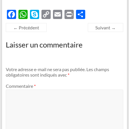
F
W
S
C
E
P
P
ac
h
k
o
m
ri
ar
← Précédent
Suivant →
e
at
y
p
ail
nt
ta
b
s
p
y
g
Laisser un commentaire
o
A
e
Li
er
o
p
n
k
p
k
Votre adresse e-mail ne sera pas publiée.
Les champs
obligatoires sont indiqués avec
*
Commentaire
*