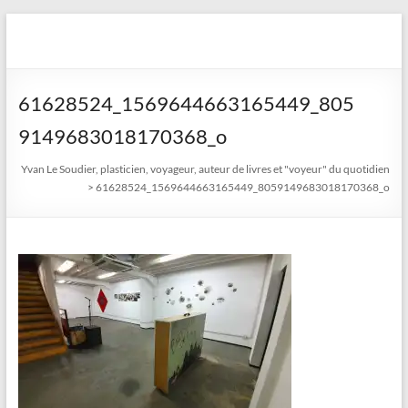
Aller
au
Yvan Le Soudier, plasticien,
contenu
voyageur, auteur de livres
61628524_1569644663165449_805
et "voyeur" du quotidien
9149683018170368_o
Yvan Le Soudier, plasticien, voyageur, auteur de livres et "voyeur" du quotidien
>
61628524_1569644663165449_8059149683018170368_o