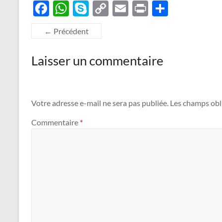
F
W
S
C
E
P
P
ac
h
k
o
m
ri
ar
← Précédent
e
at
y
p
ail
nt
ta
b
s
p
y
g
Laisser un commentaire
o
A
e
Li
er
o
p
n
k
p
k
Votre adresse e-mail ne sera pas publiée.
Les champs obl
Commentaire
*