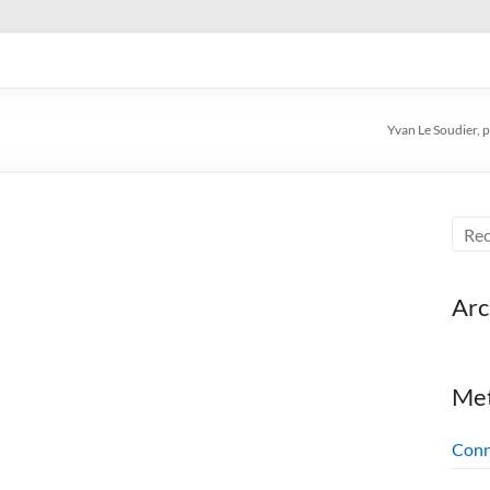
en, voyageur, auteur de livre
Yvan Le Soudier, p
Arc
Me
Conn