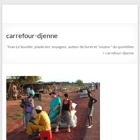
Aller
au
Yvan Le Soudier, plasticien,
contenu
voyageur, auteur de livres
carrefour-djenne
et "voyeur" du quotidien
Yvan Le Soudier, plasticien, voyageur, auteur de livres et "voyeur" du quotidien
>
carrefour-djenne