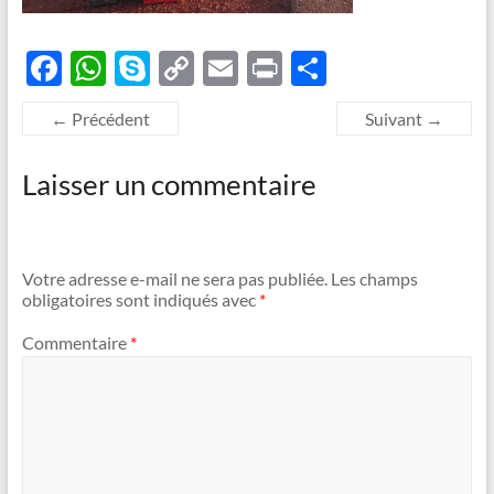
F
W
S
C
E
P
P
ac
h
k
o
m
ri
ar
← Précédent
Suivant →
e
at
y
p
ail
nt
ta
b
s
p
y
g
Laisser un commentaire
o
A
e
Li
er
o
p
n
k
p
k
Votre adresse e-mail ne sera pas publiée.
Les champs
obligatoires sont indiqués avec
*
Commentaire
*