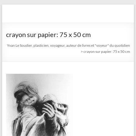
Aller
au
Yvan Le Soudier, plasticien,
contenu
voyageur, auteur de livres
crayon sur papier: 75 x 50 cm
et "voyeur" du quotidien
Yvan Le Soudier, plasticien, voyageur, auteur de livres et "voyeur" du quotidien
>
crayon sur papier: 75 x 50 cm