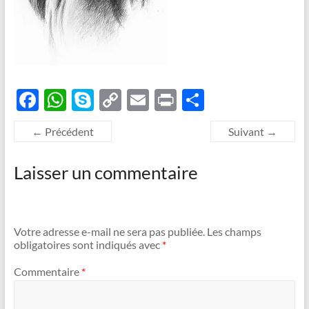
F
W
S
C
E
P
P
ac
h
k
o
m
ri
ar
← Précédent
Suivant →
e
at
y
p
ail
nt
ta
b
s
p
y
g
Laisser un commentaire
o
A
e
Li
er
o
p
n
k
p
k
Votre adresse e-mail ne sera pas publiée.
Les champs
obligatoires sont indiqués avec
*
Commentaire
*