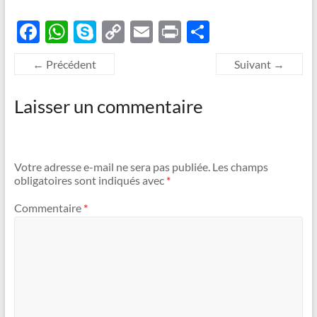
F
W
S
C
E
P
P
ac
h
k
o
m
ri
ar
← Précédent
Suivant →
e
at
y
p
ail
nt
ta
b
s
p
y
g
Laisser un commentaire
o
A
e
Li
er
o
p
n
k
p
k
Votre adresse e-mail ne sera pas publiée.
Les champs
obligatoires sont indiqués avec
*
Commentaire
*