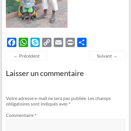
F
W
S
C
E
P
P
ac
h
k
o
m
ri
ar
← Précédent
Suivant →
e
at
y
p
ail
nt
ta
b
s
p
y
g
Laisser un commentaire
o
A
e
Li
er
o
p
n
k
p
k
Votre adresse e-mail ne sera pas publiée.
Les champs
obligatoires sont indiqués avec
*
Commentaire
*