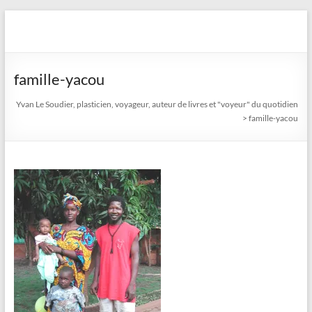
Aller
au
Yvan Le Soudier, plasticien,
contenu
voyageur, auteur de livres
famille-yacou
et "voyeur" du quotidien
Yvan Le Soudier, plasticien, voyageur, auteur de livres et "voyeur" du quotidien
>
famille-yacou