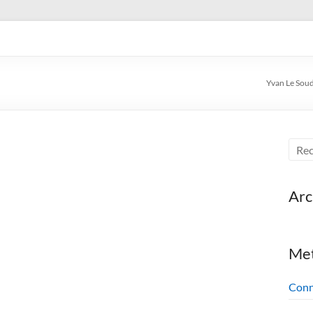
en, voyageur, auteur de livre
Yvan Le Soudi
Arc
Me
Conn