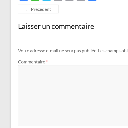
ac
h
k
o
m
ri
ar
← Précédent
e
at
y
p
ail
nt
ta
b
s
p
y
g
Laisser un commentaire
o
A
e
Li
er
o
p
n
k
p
k
Votre adresse e-mail ne sera pas publiée.
Les champs obl
Commentaire
*