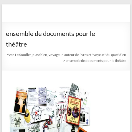
Aller
au
Yvan Le Soudier, plasticien,
contenu
voyageur, auteur de livres
ensemble de documents pour le
et "voyeur" du quotidien
théâtre
Yvan Le Soudier, plasticien, voyageur, auteur de livres et "voyeur" du quotidien
>
ensemble de documents pour le théâtre