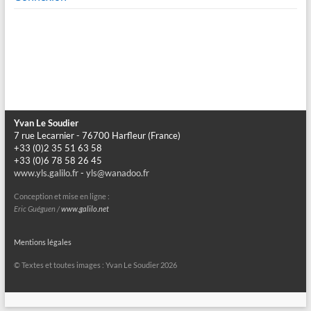
Yvan Le Soudier
7 rue Lecarnier - 76700 Harfleur (France)
+33 (0)2 35 51 63 58
+33 (0)6 78 58 26 45
www.yls.galilo.fr
-
yls@wanadoo.fr
Conception et mise en ligne :
Eric Guéguen /
www.galilo.net
Mentions légales
© Textes et toutes images : Yvan Le Soudier 2026