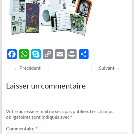
F
W
S
C
E
P
P
ac
h
k
o
m
ri
ar
← Précédent
Suivant →
e
at
y
p
ail
nt
ta
b
s
p
y
g
Laisser un commentaire
o
A
e
Li
er
o
p
n
k
p
k
Votre adresse e-mail ne sera pas publiée.
Les champs
obligatoires sont indiqués avec
*
Commentaire
*