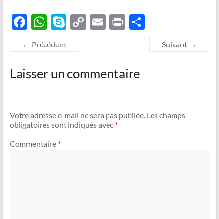
F
W
S
C
E
P
P
ac
h
k
o
m
ri
ar
← Précédent
Suivant →
e
at
y
p
ail
nt
ta
b
s
p
y
g
Laisser un commentaire
o
A
e
Li
er
o
p
n
k
p
k
Votre adresse e-mail ne sera pas publiée.
Les champs
obligatoires sont indiqués avec
*
Commentaire
*