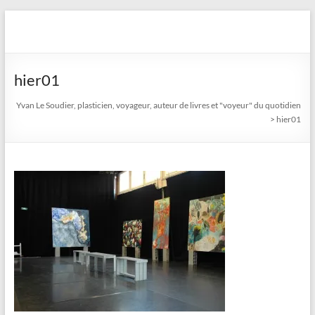
Aller
au
Yvan Le Soudier, plasticien,
contenu
voyageur, auteur de livres
hier01
et "voyeur" du quotidien
Yvan Le Soudier, plasticien, voyageur, auteur de livres et "voyeur" du quotidien
>
hier01