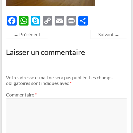
F
W
S
C
E
P
P
ac
h
k
o
m
ri
ar
← Précédent
Suivant →
e
at
y
p
ail
nt
ta
b
s
p
y
g
Laisser un commentaire
o
A
e
Li
er
o
p
n
k
p
k
Votre adresse e-mail ne sera pas publiée.
Les champs
obligatoires sont indiqués avec
*
Commentaire
*