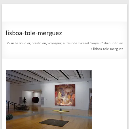
Aller
au
Yvan Le Soudier, plasticien,
contenu
voyageur, auteur de livres
lisboa-tole-merguez
et "voyeur" du quotidien
Yvan Le Soudier, plasticien, voyageur, auteur de livres et "voyeur" du quotidien
>
lisboa-tole-merguez