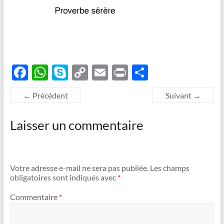
F
W
S
C
E
P
P
ac
h
k
o
m
ri
ar
← Précédent
Suivant →
e
at
y
p
ail
nt
ta
b
s
p
y
g
Laisser un commentaire
o
A
e
Li
er
o
p
n
k
p
k
Votre adresse e-mail ne sera pas publiée.
Les champs
obligatoires sont indiqués avec
*
Commentaire
*