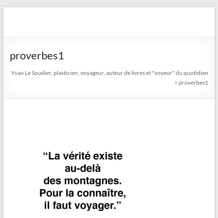
Aller
au
Yvan Le Soudier, plasticien,
contenu
voyageur, auteur de livres
proverbes1
et "voyeur" du quotidien
Yvan Le Soudier, plasticien, voyageur, auteur de livres et "voyeur" du quotidien
>
proverbes1