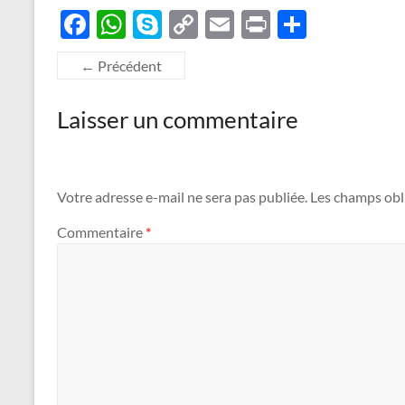
F
W
S
C
E
P
P
ac
h
k
o
m
ri
ar
← Précédent
e
at
y
p
ail
nt
ta
b
s
p
y
g
Laisser un commentaire
o
A
e
Li
er
o
p
n
k
p
k
Votre adresse e-mail ne sera pas publiée.
Les champs obl
Commentaire
*