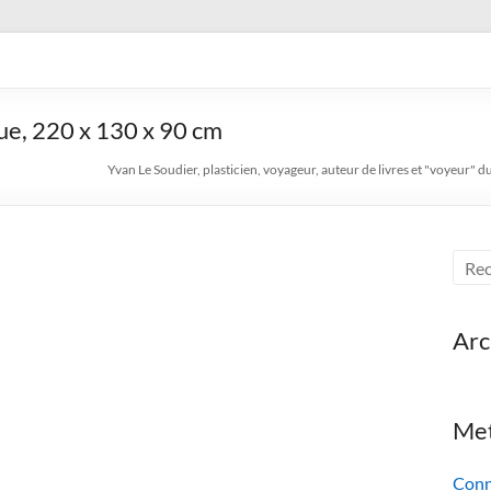
en, voyageur, auteur de livre
ue, 220 x 130 x 90 cm
Yvan Le Soudier, plasticien, voyageur, auteur de livres et "voyeur" d
Arc
Me
Conn