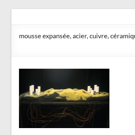
Aller
au
Yvan Le Soudier, plastici
contenu
mousse expansée, acier, cuivre, céramiq