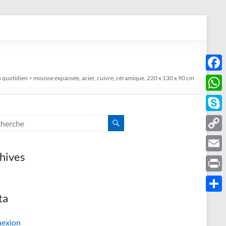
s et "voyeur" du quotidien
F
u quotidien
>
mousse expansée, acier, cuivre, céramique, 220 x 130 x 90 cm
a
W
c
h
S
e
a
k
C
b
t
y
hives
o
o
E
s
p
p
o
m
A
P
e
y
k
a
p
r
ta
P
L
i
p
i
a
i
exion
l