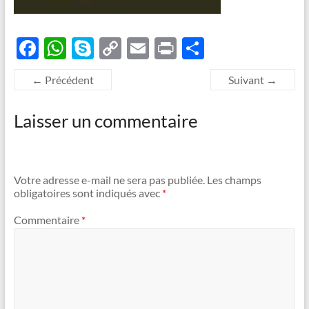
F
W
S
C
E
P
P
ac
h
k
o
m
ri
ar
← Précédent
Suivant →
e
at
y
p
ail
nt
ta
b
s
p
y
g
Laisser un commentaire
o
A
e
Li
er
o
p
n
k
p
k
Votre adresse e-mail ne sera pas publiée.
Les champs
obligatoires sont indiqués avec
*
Commentaire
*