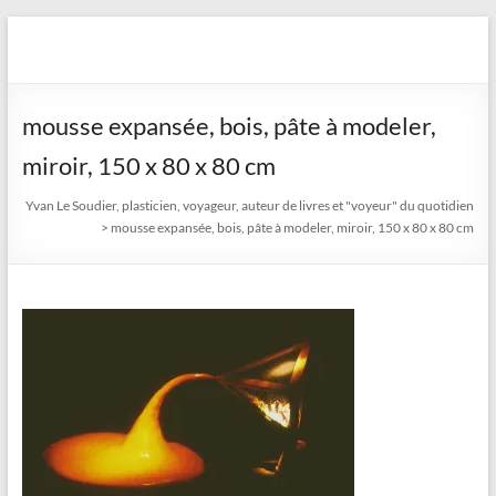
Aller
au
Yvan Le Soudier, plasticien,
contenu
voyageur, auteur de livres
mousse expansée, bois, pâte à modeler,
et "voyeur" du quotidien
miroir, 150 x 80 x 80 cm
Yvan Le Soudier, plasticien, voyageur, auteur de livres et "voyeur" du quotidien
>
mousse expansée, bois, pâte à modeler, miroir, 150 x 80 x 80 cm