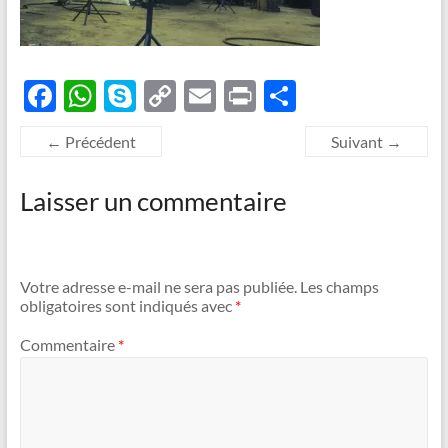
F
W
S
C
E
P
P
ac
h
k
o
m
ri
ar
← Précédent
Suivant →
e
at
y
p
ail
nt
ta
b
s
p
y
g
Laisser un commentaire
o
A
e
Li
er
o
p
n
k
p
k
Votre adresse e-mail ne sera pas publiée.
Les champs
obligatoires sont indiqués avec
*
Commentaire
*