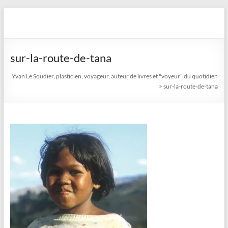
Aller
au
Yvan Le Soudier, plasticien,
contenu
voyageur, auteur de livres
sur-la-route-de-tana
et "voyeur" du quotidien
Yvan Le Soudier, plasticien, voyageur, auteur de livres et "voyeur" du quotidien
>
sur-la-route-de-tana