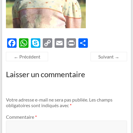
F
W
S
C
E
P
P
ac
h
k
o
m
ri
ar
← Précédent
Suivant →
e
at
y
p
ail
nt
ta
b
s
p
y
g
Laisser un commentaire
o
A
e
Li
er
o
p
n
k
p
k
Votre adresse e-mail ne sera pas publiée.
Les champs
obligatoires sont indiqués avec
*
Commentaire
*