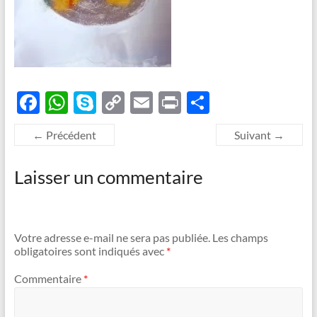
F
W
S
C
E
P
P
ac
h
k
o
m
ri
ar
← Précédent
Suivant →
e
at
y
p
ail
nt
ta
b
s
p
y
g
Laisser un commentaire
o
A
e
Li
er
o
p
n
k
p
k
Votre adresse e-mail ne sera pas publiée.
Les champs
obligatoires sont indiqués avec
*
Commentaire
*