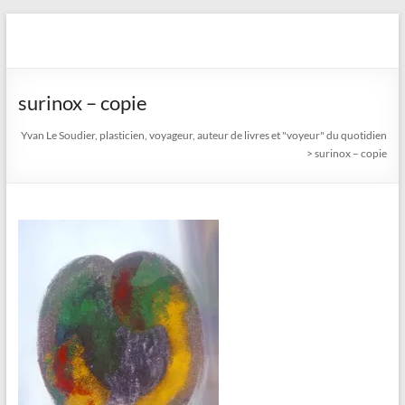
Aller
au
Yvan Le Soudier, plasticien,
contenu
voyageur, auteur de livres
surinox – copie
et "voyeur" du quotidien
Yvan Le Soudier, plasticien, voyageur, auteur de livres et "voyeur" du quotidien
>
surinox – copie