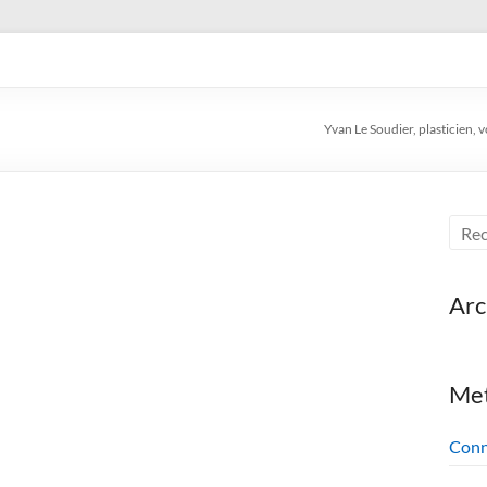
en, voyageur, auteur de livre
Yvan Le Soudier, plasticien, 
Arc
Me
Conn