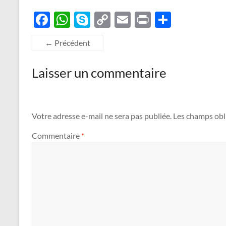
F
W
S
C
E
P
P
ac
h
k
o
m
ri
ar
← Précédent
e
at
y
p
ail
nt
ta
b
s
p
y
g
Laisser un commentaire
o
A
e
Li
er
o
p
n
k
p
k
Votre adresse e-mail ne sera pas publiée.
Les champs obl
Commentaire
*