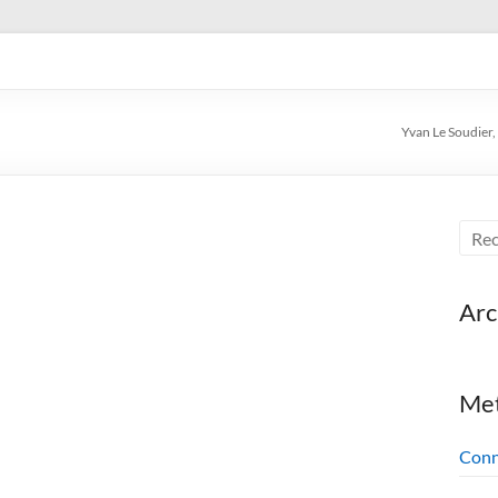
en, voyageur, auteur de livre
Yvan Le Soudier, 
Arc
Me
Conn