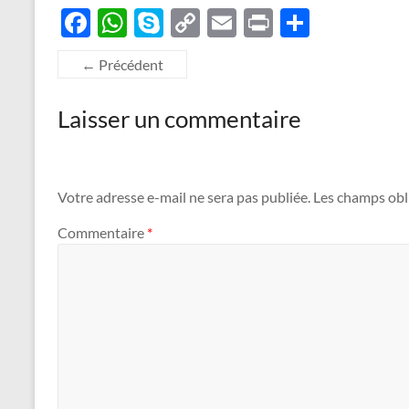
F
W
S
C
E
P
P
ac
h
k
o
m
ri
ar
← Précédent
e
at
y
p
ail
nt
ta
b
s
p
y
g
Laisser un commentaire
o
A
e
Li
er
o
p
n
k
p
k
Votre adresse e-mail ne sera pas publiée.
Les champs obl
Commentaire
*