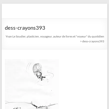
Aller
au
Yvan Le Soudier, plasticien,
contenu
voyageur, auteur de livres
dess-crayons393
et "voyeur" du quotidien
Yvan Le Soudier, plasticien, voyageur, auteur de livres et "voyeur" du quotidien
>
dess-crayons393