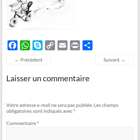
F
W
S
C
E
P
P
ac
h
k
o
m
ri
ar
← Précédent
Suivant →
e
at
y
p
ail
nt
ta
b
s
p
y
g
Laisser un commentaire
o
A
e
Li
er
o
p
n
k
p
k
Votre adresse e-mail ne sera pas publiée.
Les champs
obligatoires sont indiqués avec
*
Commentaire
*