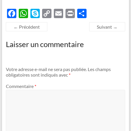
F
W
S
C
E
P
P
ac
h
k
o
m
ri
ar
← Précédent
Suivant →
e
at
y
p
ail
nt
ta
b
s
p
y
g
Laisser un commentaire
o
A
e
Li
er
o
p
n
k
p
k
Votre adresse e-mail ne sera pas publiée.
Les champs
obligatoires sont indiqués avec
*
Commentaire
*