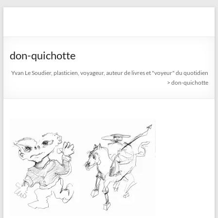
Aller
au
Yvan Le Soudier, plasticien,
contenu
voyageur, auteur de livres
don-quichotte
et "voyeur" du quotidien
Yvan Le Soudier, plasticien, voyageur, auteur de livres et "voyeur" du quotidien
>
don-quichotte